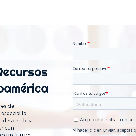
 Recursos
oamérica
rea de
especial la
 desarrollo y
ar con
 en un futuro